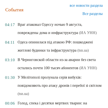
все новости раздела
События
Все разделы
Враг атаковал Одессу ночью 9 августа,
04:17
повреждены дома и инфраструктура
(ИА УНН)
Одеса опинилася під атакою РФ: пошкоджені
04:11
житлові будинки та інфраструктура
(tsn.ua)
В Черниговской области из-за аварии без света
03:10
остались почти 100 тысяч абонентов
(ИА УНН)
У Мелітополі пролунала серія вибухів:
01:30
повідомляють про атаку дронів і перебої зі світлом
(tsn.ua)
Голод, спека і десятки мертвих тварин: на
00:06