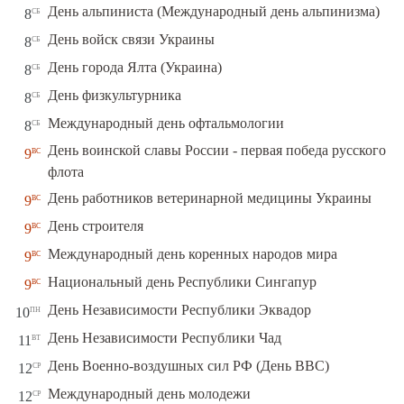
сб
День альпиниста (Международный день альпинизма)
8
сб
День войск связи Украины
8
сб
День города Ялта (Украина)
8
сб
День физкультурника
8
сб
Международный день офтальмологии
8
День воинской славы России - первая победа русского
вс
9
флота
вс
День работников ветеринарной медицины Украины
9
вс
День строителя
9
вс
Международный день коренных народов мира
9
вс
Национальный день Республики Сингапур
9
пн
День Независимости Республики Эквадор
10
вт
День Независимости Республики Чад
11
ср
День Военно-воздушных сил РФ (День ВВС)
12
ср
Международный день молодежи
12