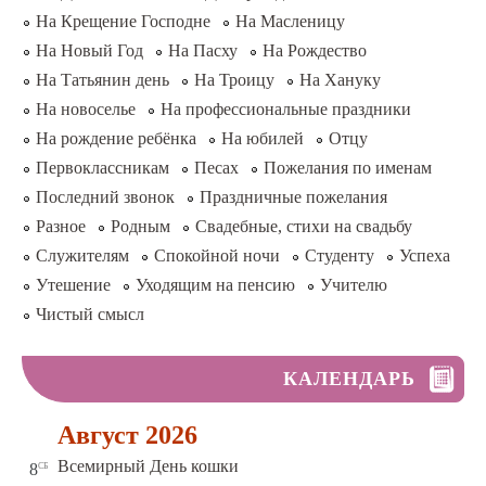
На Крещение Господне
На Масленицу
На Новый Год
На Пасху
На Рождество
На Татьянин день
На Троицу
На Хануку
На новоселье
На профессиональные праздники
На рождение ребёнка
На юбилей
Отцу
Первоклассникам
Песах
Пожелания по именам
Последний звонок
Праздничные пожелания
Разное
Родным
Свадебные, стихи на свадьбу
Служителям
Спокойной ночи
Студенту
Успеха
Утешение
Уходящим на пенсию
Учителю
Чистый смысл
КАЛЕНДАРЬ
Август 2026
сб
Всемирный День кошки
8