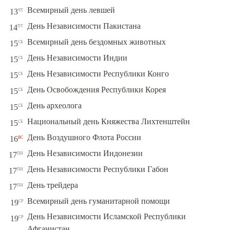
чт
Всемирный день левшей
13
пт
День Независимости Пакистана
14
сб
Всемирный день бездомных животных
15
сб
День Независимости Индии
15
сб
День Независимости Республики Конго
15
сб
День Освобождения Республики Корея
15
сб
День археолога
15
сб
Национальный день Княжества Лихтенштейн
15
вс
День Воздушного Флота России
16
пн
День Независимости Индонезии
17
пн
День Независимости Республики Габон
17
пн
День трейдера
17
ср
Всемирный день гуманитарной помощи
19
День Независимости Исламской Республики
ср
19
Афганистан