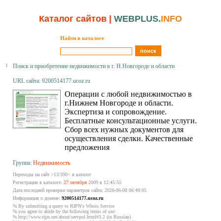
Каталог сайтов
|
WEBPLUS.
INFO
Найти в каталоге
1
Поиск и приобретение недвижимости в г. Н.Новгороде и области
URL сайта: 9200514177.ucoz.ru
Операции с любой недвижимостью в
г.Нижнем Новгороде и области.
Экспертиза и сопровождение.
Бесплатные консультационные услуги.
Сбор всех нужных документов для
осуществления сделки. Качественные
предложения
Группа:
Недвижимость
Переходы на сайт >13/390< в каталог
Регистрация в каталоге:
27 октября
2009 в 12:45:55
Дата последней проверки параметров сайта: 2026-06-08 06:49:05
Информация о домене:
9200514177.ucoz.ru
% By submitting a query to RIPN's Whois Service
% you agree to abide by the following terms of use:
% http://www.ripn.net/about/servpol.html#3.2 (in Russian)