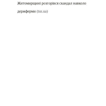
Житомирщині розгорівся скандал навколо
держферми
(tsn.ua)