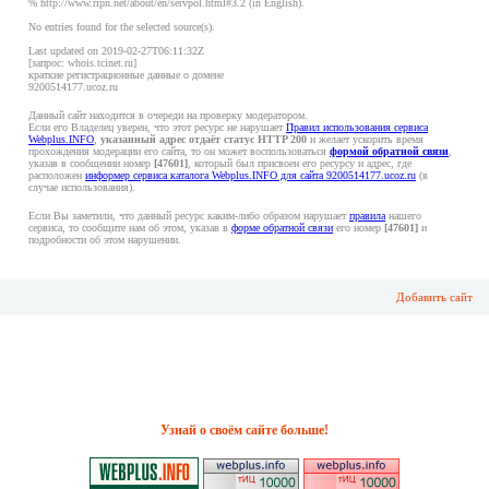
% http://www.ripn.net/about/en/servpol.html#3.2 (in English).
No entries found for the selected source(s).
Last updated on 2019-02-27T06:11:32Z
[запрос: whois.tcinet.ru]
краткие регистрационные данные о домене
9200514177.ucoz.ru
Данный сайт находится в очереди на проверку модератором.
Если его Владелец уверен, что этот ресурс не нарушает
Правил использования сервиса
Webplus.INFO
,
указанный адрес отдаёт статус HTTP 200
и желает ускорить время
прохождения модерации его сайта, то он может воспользоваться
формой обратной связи
,
указав в сообщении номер
[47601]
, который был присвоен его ресурсу и адрес, где
расположен
информер сервиса каталога Webplus.INFO для сайта 9200514177.ucoz.ru
(в
случае использования).
Если Вы заметили, что данный ресурс каким-либо образом нарушает
правила
нашего
сервиса, то сообщите нам об этом, указав в
форме обратной связи
его номер
[47601]
и
подробности об этом нарушении.
Добавить сайт
Узнай о своём сайте больше!