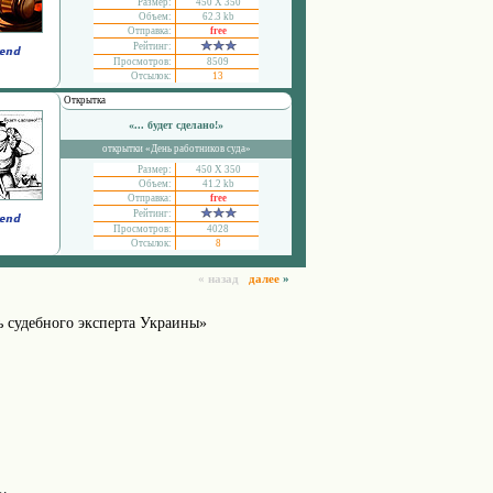
Размер:
450 Х 350
Объем:
62.3 kb
Отправка:
free
Рейтинг:
Просмотров:
8509
Отсылок:
13
Открытка
«... будет сделано!»
открытки «День работников суда»
Размер:
450 Х 350
Объем:
41.2 kb
Отправка:
free
Рейтинг:
Просмотров:
4028
Отсылок:
8
« назад
далее
»
 судебного эксперта Украины»