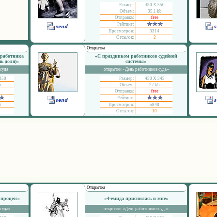
Размер:
450 Х 350
Объем:
35.1 kb
Отправка:
free
Рейтинг:
Просмотров:
3314
Отсылок:
2
Открытка
работника
«С праздником работников судебной
ь доля)»
системы»
 суда»
открытки «День работников суда»
350
Размер:
450 Х 345
b
Объем:
27 kb
Отправка:
free
Рейтинг:
6
Просмотров:
5848
Отсылок:
10
Открытка
 процесс»
«Фемида приснилась и мне»
 суда»
открытки «День работников суда»