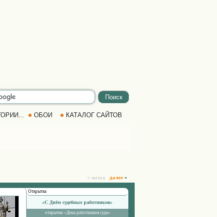
ОРИИ...
ОБОИ
КАТАЛОГ САЙТОВ
« назад
далее
»
Открытка
«С Днём судебных работников»
открытки «День работников суда»