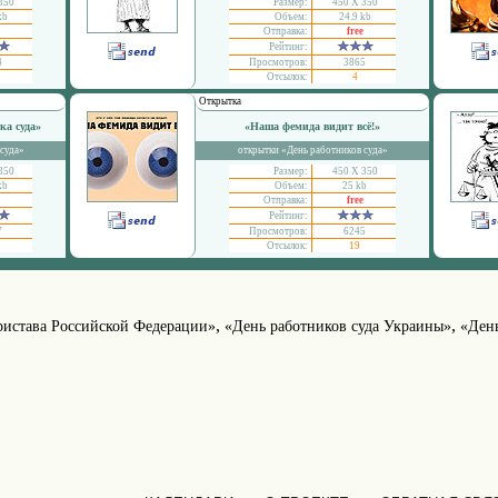
350
Размер:
450 Х 350
kb
Объем:
24.9 kb
Отправка:
free
Рейтинг:
4
Просмотров:
3865
Отсылок:
4
Открытка
ка суда»
«Наша фемида видит всё!»
 суда»
открытки «День работников суда»
350
Размер:
450 Х 350
kb
Объем:
25 kb
Отправка:
free
Рейтинг:
7
Просмотров:
6245
Отсылок:
19
,
,
ристава Российской Федерации»
«День работников суда Украины»
«День