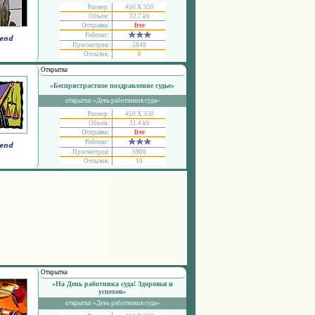
Размер:
450 Х 350
Объем:
32.7 kb
Отправка:
free
Рейтинг:
Просмотров:
5848
Отсылок:
6
Открытка
«Беспристрастное поздравление судье»
открытки «День работников суда»
Размер:
450 Х 350
Объем:
31.4 kb
Отправка:
free
Рейтинг:
Просмотров:
5908
Отсылок:
10
Открытка
«На День работника суда! Здоровья и
успехов»
открытки «День работников суда»