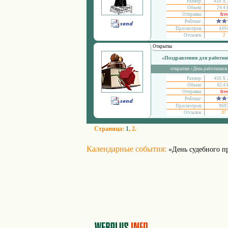
Размер:
450 Х 
Объем:
24.4 
Отправка:
free
Рейтинг:
Просмотров:
439
Отсылок:
2
Открытка
«Поздравления для работни
открытки «День работников
Размер:
450 Х 
Объем:
42.4 
Отправка:
free
Рейтинг:
Просмотров:
969
Отсылок:
37
Страница:
1
,
2
.
Календарные события:
«День судебного п