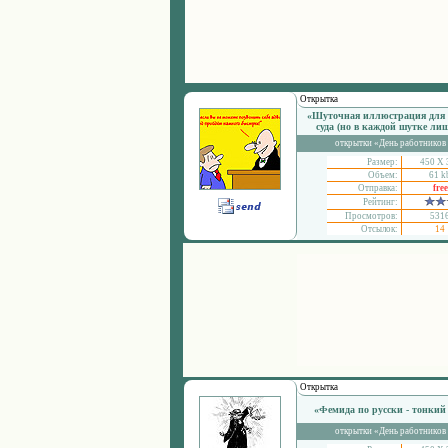
Открытка
«Шуточная иллюстрация для 
суда (но в каждой шутке лиш
открытки «День работников
Размер:
450 Х 
Объем:
61 k
Отправка:
free
Рейтинг:
Просмотров:
531
Отсылок:
14
Открытка
«Фемида по русски - тонкий
открытки «День работников