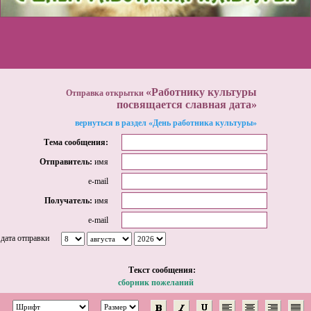
«Работнику культуры
Отправка открытки
посвящается славная дата»
вернуться в раздел «День работника культуры»
Тема сообщения:
Отправитель:
имя
e-mail
Получатель:
имя
e-mail
дата отправки
Tекст сообщения:
сборник пожеланий