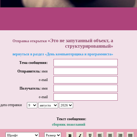
«Это не запутанный объект, а
Отправка открытки
структурированный»
вернуться в раздел «День компьютерщика и программиста»
Тема сообщения:
Отправитель:
имя
e-mail
Получатель:
имя
e-mail
дата отправки
Tекст сообщения:
сборник пожеланий