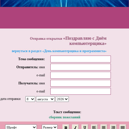
«Поздравляю с Днём
Отправка открытки
компьютерщика»
вернуться в раздел «День компьютерщика и программиста»
Тема сообщения:
Отправитель:
имя
e-mail
Получатель:
имя
e-mail
дата отправки
Tекст сообщения:
сборник пожеланий