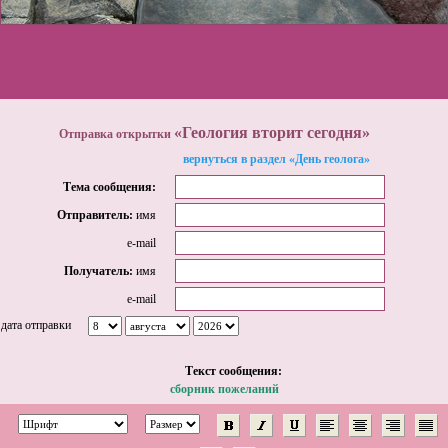
«Геология вторит сегодня»
Отправка открытки
вернуться в раздел «День геолога»
Тема сообщения:
Отправитель:
имя
e-mail
Получатель:
имя
e-mail
дата отправки
Tекст сообщения:
сборник пожеланий