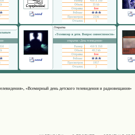
350
Размер:
450 Х 350
kb
Объем:
35 kb
Отправка:
free
Рейтинг:
7
Просмотров:
2236
Отсылок:
1
Открытка
нальным
«Телевизор и дети. Вопрос совместимости»
ния»
открытки «День телевидения»
350
Размер:
450 Х 350
kb
Объем:
40.2 kb
Отправка:
free
Рейтинг:
5
Просмотров:
1957
Отсылок:
2
,
телевидения»
«Всемирный день детского телевидения и радиовещания»