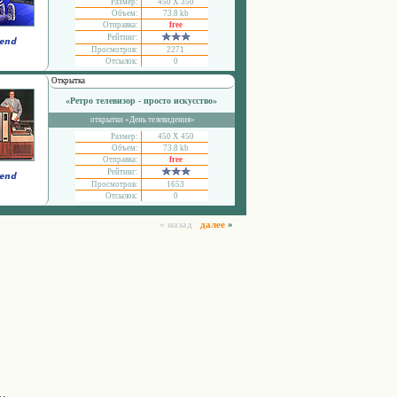
Размер:
450 Х 350
Объем:
73.8 kb
Отправка:
free
Рейтинг:
Просмотров:
2271
Отсылок:
0
Открытка
«Ретро телевизор - просто искусство»
открытки «День телевидения»
Размер:
450 Х 450
Объем:
73.8 kb
Отправка:
free
Рейтинг:
Просмотров:
1653
Отсылок:
0
« назад
далее
»