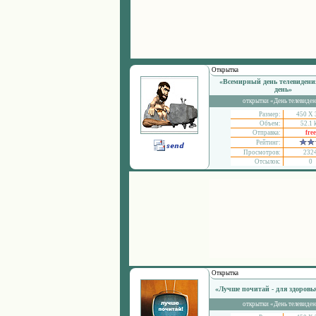
Открытка
«Всемирный день телевиден
день»
открытки «День телевиде
Размер:
450 Х 
Объем:
52.1 
Отправка:
free
Рейтинг:
Просмотров:
232
Отсылок:
0
Открытка
«Лучше почитай - для здоровь
открытки «День телевиде