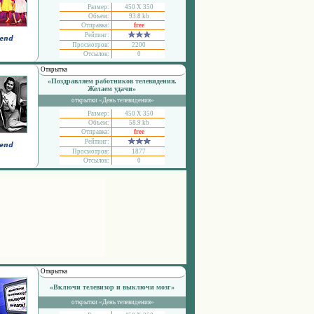
Размер:
450 Х 350
Объем:
93.8 kb
Отправка:
free
Рейтинг:
Просмотров:
2200
Отсылок:
0
Открытка
«Поздравляем работников телевидения.
Желаем удачи»
открытки «День телевидения»
Размер:
450 Х 350
Объем:
58.9 kb
Отправка:
free
Рейтинг:
Просмотров:
1877
Отсылок:
0
Открытка
«Включи телевизор и выключи мозг»
открытки «День телевидения»