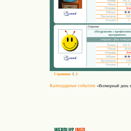
Размер:
450 Х 
Объем:
58.4 
Отправка:
free
Рейтинг:
Просмотров:
200
Отсылок:
2
Открытка
«Поздравляю с профессио
праздником»
открытки «День телевиде
Размер:
450 Х 
Объем:
30.8 
Отправка:
free
Рейтинг:
Просмотров:
120
Отсылок:
0
Страница:
1
,
2
.
Календарные события:
«Всемирный день 