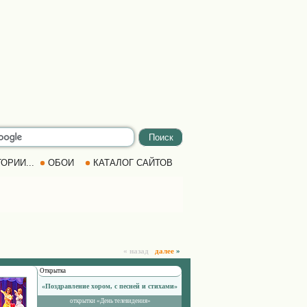
ОРИИ...
ОБОИ
КАТАЛОГ САЙТОВ
« назад
далее
»
Открытка
«Поздравление хором, с песней и стихами»
открытки «День телевидения»