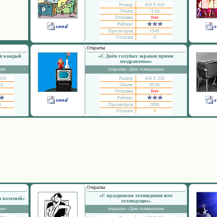
Размер:
450 Х 450
Объем:
71 kb
Отправка:
free
Рейтинг:
Просмотров:
1940
Отсылок:
0
Открытка
ия каждый
«С Днём голубых экранов прими
поздравленье»
ния»
открытки «День телевидения»
350
Размер:
450 Х 350
kb
Объем:
49 kb
Отправка:
free
Рейтинг:
4
Просмотров:
1898
Отсылок:
4
Открытка
«С праздником телевидения всех
я полезней»
телеведущих»
ния»
открытки «День телевидения»