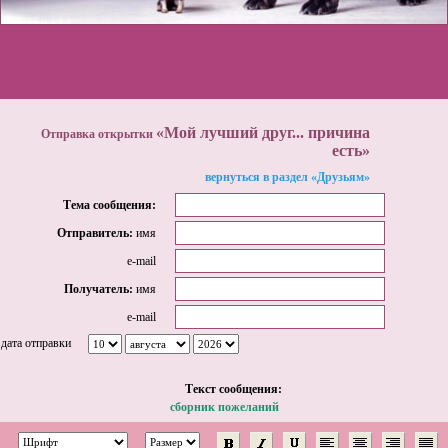
«Мой лучший друг... причина
Отправка открытки
есть»
вернуться в раздел «Друзьям»
Тема сообщения:
Отправитель:
имя
e-mail
Получатель:
имя
e-mail
дата отправки
Tекст сообщения:
сборник пожеланий