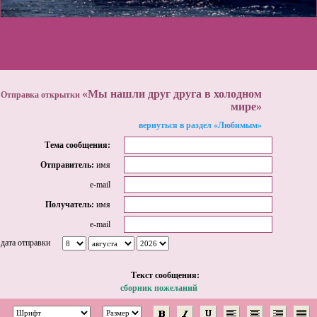
«Мы нашли друг друга в холодном
Отправка открытки
мире»
вернуться в раздел «Любимым»
Тема сообщения:
Отправитель:
имя
e-mail
Получатель:
имя
e-mail
дата отправки
Tекст сообщения:
сборник пожеланий