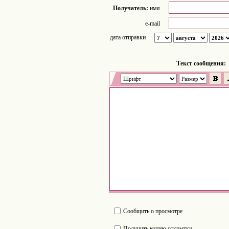
Получатель:
имя
e-mail
дата отправки
Tекст сообщения:
Сообщить о просмотре
Получить копию открытки