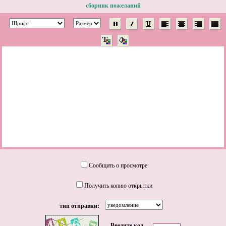
сборник пожеланий
Сообщить о просмотре
Получить копию открытки
тип отправки:
← Введите код →