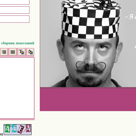
сборник пожеланий
од