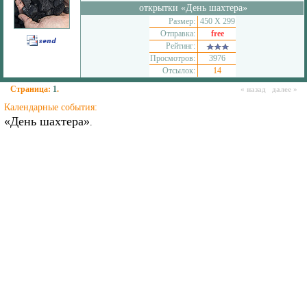
открытки «День шахтера»
Размер:
450 Х 299
Отправка:
free
Рейтинг:
Просмотров:
3976
Отсылок:
14
Страница:
1
.
« назад далее »
Календарные события:
«День шахтера»
.