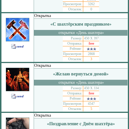
Просмотров:
3262
Отсылок:
0
Открытка
«С шахтёрским праздником»
открытки «День шахтера»
Размер:
450 Х 397
Отправка:
free
Рейтинг:
Просмотров:
2868
Отсылок:
3
Открытка
«Желаю вернуться домой»
открытки «День шахтера»
Размер:
450 Х 334
Отправка:
free
Рейтинг:
Просмотров:
4547
Отсылок:
5
Открытка
«Поздравление с Днём шахтёра»