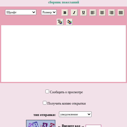
сборник пожеланий
Сообщить о просмотре
Получить копию открытки
тип отправки:
← Введите код →