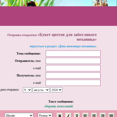
«Букет цветов для заботливого
Отправка открытки
механика»
вернуться в раздел «День инженера-механика»
Тема сообщения:
Отправитель:
имя
e-mail
Получатель:
имя
e-mail
дата отправки
Tекст сообщения:
сборник пожеланий