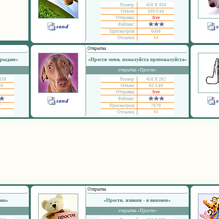
Размер:
450 Х 450
Объем:
109.9 kb
Отправка:
free
Рейтинг:
Просмотров:
6008
Отсылок:
14
Открытка
я рыдаю»
«Прости меня, пожалуйста препожалуйста»
открытки «Прости»
338
Размер:
450 Х 262
kb
Объем:
62.3 kb
Отправка:
free
Рейтинг:
7
Просмотров:
7679
Отсылок:
41
Открытка
ава»
«Прости, извини - я виновен»
открытки «Прости»