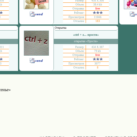
350
Размер:
450 Х 300
kb
Объем:
38.4 kb
Отправка:
free
Рейтинг:
8
Просмотров:
11666
Отсылок:
183
Открытка
«ctrl + z... прости»
открытки «Прости»
311
Размер:
450 Х 387
kb
Объем:
79 kb
Отправка:
free
Рейтинг:
3
Просмотров:
3077
Отсылок:
8
сенье»