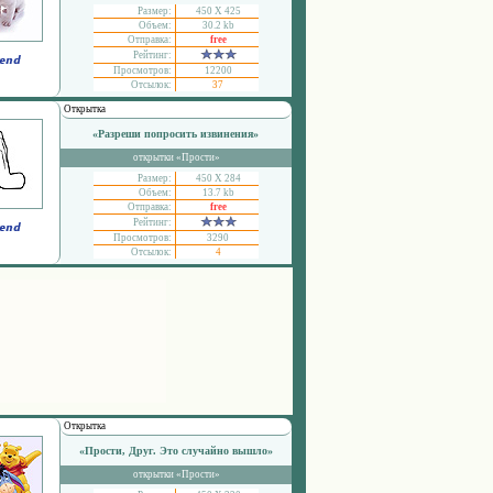
Размер:
450 Х 425
Объем:
30.2 kb
Отправка:
free
Рейтинг:
Просмотров:
12200
Отсылок:
37
Открытка
«Разреши попросить извинения»
открытки «Прости»
Размер:
450 Х 284
Объем:
13.7 kb
Отправка:
free
Рейтинг:
Просмотров:
3290
Отсылок:
4
Открытка
«Прости, Друг. Это случайно вышло»
открытки «Прости»