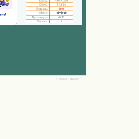
Размер:
450 Х 320
Объем:
54.8 kb
Отправка:
free
Рейтинг:
Просмотров:
4431
Отсылок:
4
« назад далее »