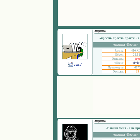
Открытка
«прости, прости, прости - 
открытки «Прости»
Размер:
450 Х 
Объем:
29.3 
Отправка:
free
Рейтинг:
Просмотров:
657
Отсылок:
15
Открытка
«Извини меня - я не пр
открытки «Прости»