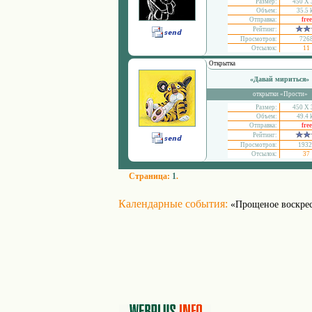
Размер:
450 Х 
Объем:
35.5 
Отправка:
free
Рейтинг:
Просмотров:
726
Отсылок:
11
Открытка
«Давай мириться»
открытки «Прости»
Размер:
450 Х 
Объем:
49.4 
Отправка:
free
Рейтинг:
Просмотров:
1932
Отсылок:
37
Страница:
1
.
Календарные события:
«Прощеное воскре