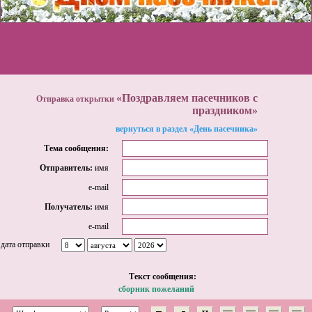
«Поздравляем пасечников с
Отправка открытки
праздником»
вернуться в раздел «День пасечника»
Тема сообщения:
Отправитель:
имя
e-mail
Получатель:
имя
e-mail
дата отправки
Tекст сообщения:
сборник пожеланий