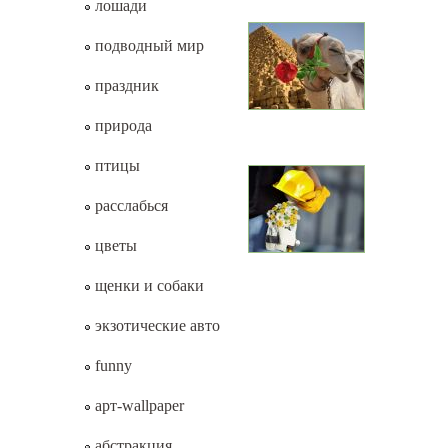
лошади
подводный мир
праздник
природа
птицы
расслабься
цветы
щенки и собаки
экзотические авто
funny
арт-wallpaper
абстракция