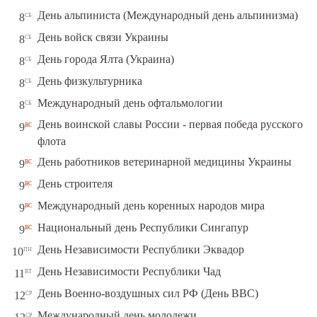
сб
День альпиниста (Международный день альпинизма)
8
сб
День войск связи Украины
8
сб
День города Ялта (Украина)
8
сб
День физкультурника
8
сб
Международный день офтальмологии
8
День воинской славы России - первая победа русского
вс
9
флота
вс
День работников ветеринарной медицины Украины
9
вс
День строителя
9
вс
Международный день коренных народов мира
9
вс
Национальный день Республики Сингапур
9
пн
День Независимости Республики Эквадор
10
вт
День Независимости Республики Чад
11
ср
День Военно-воздушных сил РФ (День ВВС)
12
ср
Международный день молодежи