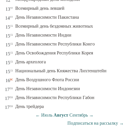
12
чт
Всемирный день левшей
13
пт
День Независимости Пакистана
14
сб
Всемирный день бездомных животных
15
сб
День Независимости Индии
15
сб
День Независимости Республики Конго
15
сб
День Освобождения Республики Корея
15
сб
День археолога
15
сб
Национальный день Княжества Лихтенштейн
15
вс
День Воздушного Флота России
16
пн
День Независимости Индонезии
17
пн
День Независимости Республики Габон
17
пн
День трейдера
17
←
Июль
Август
Сентябрь
→
Подписаться на рассылку
→