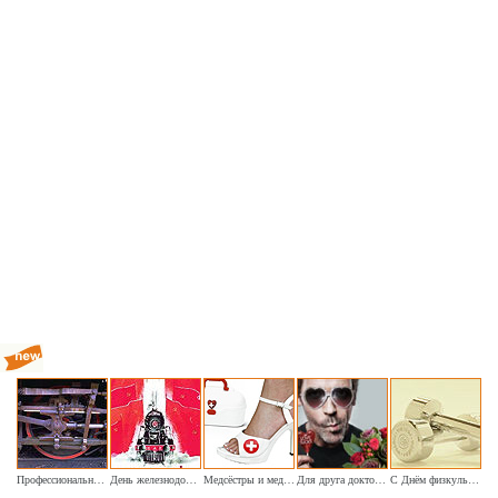
Профессиональный праздник начинается утром
День железнодорожного транспорта (старое фото)
Медсёстры и медбратья, врачи и пациенты
Для друга доктора букет цветов принёс
С Днём физкультурника!