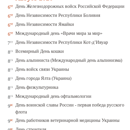
чт
День Железнодорожных войск Российской Федерации
6
чт
День Независимости Республики Боливия
6
чт
День Независимости Ямайки
6
чт
Международный день «Врачи мира за мир»
6
пт
День Независимости Республики Кот-д’Ивуар
7
сб
Всемирный День кошки
8
сб
День альпиниста (Международный день альпинизма)
8
сб
День войск связи Украины
8
сб
День города Ялта (Украина)
8
сб
День физкультурника
8
сб
Международный день офтальмологии
8
День воинской славы России - первая победа русского
вс
9
флота
вс
День работников ветеринарной медицины Украины
9
вс
День строителя