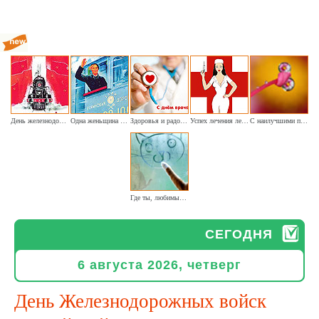
День железнодорожного транспорта (старое фото)
Одна женьщина на паровоз (ретро-тема гендерного равенства)
Здоровья и радости врачам
Успех лечения лекаря важного отмечаем мы сегодня
С наилучшими поздравлениями окулистам
Где ты, любимый котёнок
СЕГОДНЯ
6 августа 2026, четверг
День Железнодорожных войск