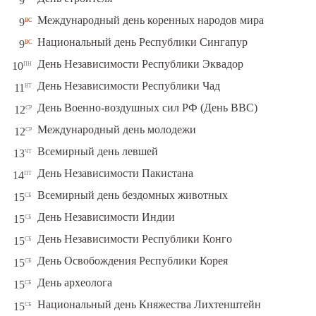
9
вс
Международный день коренных народов мира
9
вс
Национальный день Республики Сингапур
9
пн
День Независимости Республики Эквадор
10
вт
День Независимости Республики Чад
11
ср
День Военно-воздушных сил РФ (День ВВС)
12
ср
Международный день молодежи
12
чт
Всемирный день левшей
13
пт
День Независимости Пакистана
14
сб
Всемирный день бездомных животных
15
сб
День Независимости Индии
15
сб
День Независимости Республики Конго
15
сб
День Освобождения Республики Корея
15
сб
День археолога
15
сб
Национальный день Княжества Лихтенштейн
15