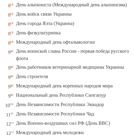
сб
День альпиниста (Международный день альпинизма)
8
сб
День войск связи Украины
8
сб
День города Ялта (Украина)
8
сб
День физкультурника
8
сб
Международный день офтальмологии
8
День воинской славы России - первая победа русского
вс
9
флота
вс
День работников ветеринарной медицины Украины
9
вс
День строителя
9
вс
Международный день коренных народов мира
9
вс
Национальный день Республики Сингапур
9
пн
День Независимости Республики Эквадор
10
вт
День Независимости Республики Чад
11
ср
День Военно-воздушных сил РФ (День ВВС)
12
ср
Международный день молодежи
12