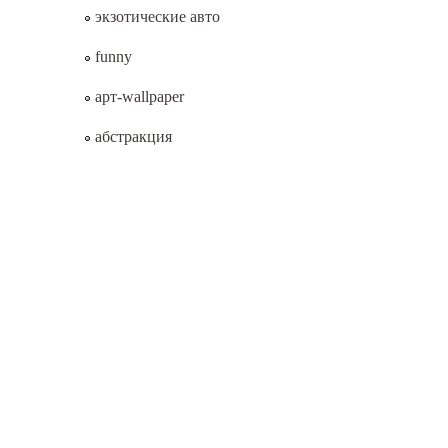
экзотические авто
funny
арт-wallpaper
абстракция