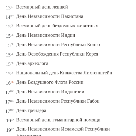
чт
Всемирный день левшей
13
пт
День Независимости Пакистана
14
сб
Всемирный день бездомных животных
15
сб
День Независимости Индии
15
сб
День Независимости Республики Конго
15
сб
День Освобождения Республики Корея
15
сб
День археолога
15
сб
Национальный день Княжества Лихтенштейн
15
вс
День Воздушного Флота России
16
пн
День Независимости Индонезии
17
пн
День Независимости Республики Габон
17
пн
День трейдера
17
ср
Всемирный день гуманитарной помощи
19
День Независимости Исламской Республики
ср
19