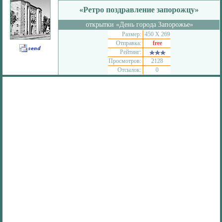
«Ретро поздравление запорожцу»
открытки «День города Запорожье»
Размер:
450 Х 269
Отправка:
free
Рейтинг:
Просмотров:
2128
Отсылок:
0