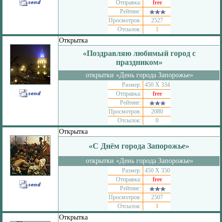
Отправка:
free
Рейтинг:
Просмотров:
2527
Отсылок:
1
Открытка
«Поздравляю любимый город с
праздником»
открытки «День города Запорожье»
Размер:
450 Х 334
Отправка:
free
Рейтинг:
Просмотров:
2080
Отсылок:
0
Открытка
«С Днём города Запорожье»
открытки «День города Запорожье»
Размер:
450 Х 350
Отправка:
free
Рейтинг:
Просмотров:
2507
Отсылок:
1
Открытка