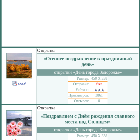
Открытка
«Осеннее поздравление в праздничный
день»
открытки «День города Запорожье»
Размер:
450 Х 338
Отправка:
free
Рейтинг:
Просмотров:
3861
Отсылок:
0
Открытка
«Поздравляем с Днём рождения славного
места под Солнцем»
открытки «День города Запорожье»
Размер:
450 Х 338