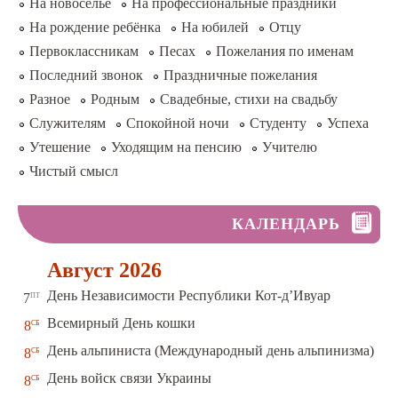
На новоселье
На профессиональные праздники
На рождение ребёнка
На юбилей
Отцу
Первоклассникам
Песах
Пожелания по именам
Последний звонок
Праздничные пожелания
Разное
Родным
Свадебные, стихи на свадьбу
Служителям
Спокойной ночи
Студенту
Успеха
Утешение
Уходящим на пенсию
Учителю
Чистый смысл
КАЛЕНДАРЬ
Август 2026
пт
День Независимости Республики Кот-д’Ивуар
7
сб
Всемирный День кошки
8
сб
День альпиниста (Международный день альпинизма)
8
сб
День войск связи Украины
8