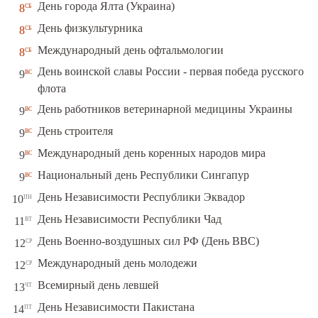
сб
День города Ялта (Украина)
8
сб
День физкультурника
8
сб
Международный день офтальмологии
8
День воинской славы России - первая победа русского
вс
9
флота
вс
День работников ветеринарной медицины Украины
9
вс
День строителя
9
вс
Международный день коренных народов мира
9
вс
Национальный день Республики Сингапур
9
пн
День Независимости Республики Эквадор
10
вт
День Независимости Республики Чад
11
ср
День Военно-воздушных сил РФ (День ВВС)
12
ср
Международный день молодежи
12
чт
Всемирный день левшей
13
пт
День Независимости Пакистана
14