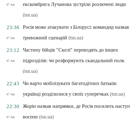
екскомбрига Лучанова зустріли розлючені люди
07 Авг
(tsn.ua)
Росія може атакувати з Білорусі: командир назвав
23:36
тривожний сценарій
(tsn.ua)
07 Авг
Частину бійців "Скелі" переводять до інших
23:12
підрозділів: чи розформують скандальний полк
07 Авг
(tsn.ua)
Чи варто мобілізувати багатодітних батьків:
22:43
українці розділилися у своїх суперечках
(tsn.ua)
07 Авг
Жорін назвав напрямки, де Росія посилить наступ
22:30
восени
(tsn.ua)
07 Авг