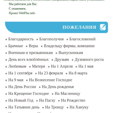
Мы работаем для Вас.
С уважением,
Проект WebPlus.info
ПОЖЕЛАНИЯ
Благодарность
Благополучия
Благословений
Брачные
Веры
Владельцу фирмы, компании
Военным и призывникам
Выпускникам
День всех влюблённых
Друзьям
Духовного роста
Любимым
Матери
На 1 Апреля
На 1 мая
На 1 сентября
На 23 февраля
На 8 марта
На 9 мая
На Вознесение Господне
На День России
На День рожденья
На Крещение Господне
На Масленицу
На Новый Год
На Пасху
На Рождество
На Татьянин день
На Троицу
На Хануку