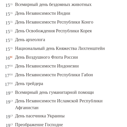
сб
Всемирный день бездомных животных
15
сб
День Независимости Индии
15
сб
День Независимости Республики Конго
15
сб
День Освобождения Республики Корея
15
сб
День археолога
15
сб
Национальный день Княжества Лихтенштейн
15
вс
День Воздушного Флота России
16
пн
День Независимости Индонезии
17
пн
День Независимости Республики Габон
17
пн
День трейдера
17
ср
Всемирный день гуманитарной помощи
19
День Независимости Исламской Республики
ср
19
Афганистан
ср
День пасечника Украины
19
ср
Преображение Господне
19