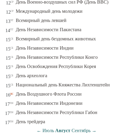
ср
День Военно-воздушных сил РФ (День ВВС)
12
ср
Международный день молодежи
12
чт
Всемирный день левшей
13
пт
День Независимости Пакистана
14
сб
Всемирный день бездомных животных
15
сб
День Независимости Индии
15
сб
День Независимости Республики Конго
15
сб
День Освобождения Республики Корея
15
сб
День археолога
15
сб
Национальный день Княжества Лихтенштейн
15
вс
День Воздушного Флота России
16
пн
День Независимости Индонезии
17
пн
День Независимости Республики Габон
17
пн
День трейдера
17
←
Июль
Август
Сентябрь
→