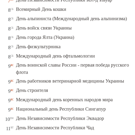
7
сб
Всемирный День кошки
8
сб
День альпиниста (Международный день альпинизма)
8
сб
День войск связи Украины
8
сб
День города Ялта (Украина)
8
сб
День физкультурника
8
сб
Международный день офтальмологии
8
День воинской славы России - первая победа русского
вс
9
флота
вс
День работников ветеринарной медицины Украины
9
вс
День строителя
9
вс
Международный день коренных народов мира
9
вс
Национальный день Республики Сингапур
9
пн
День Независимости Республики Эквадор
10
вт
День Независимости Республики Чад
11