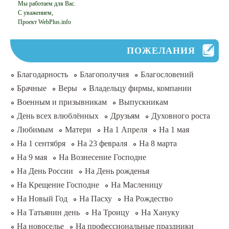
Мы работаем для Вас.
С уважением,
Проект WebPlus.info
ПОЖЕЛАНИЯ
Благодарность
Благополучия
Благословений
Брачные
Веры
Владельцу фирмы, компании
Военным и призывникам
Выпускникам
День всех влюблённых
Друзьям
Духовного роста
Любимым
Матери
На 1 Апреля
На 1 мая
На 1 сентября
На 23 февраля
На 8 марта
На 9 мая
На Вознесение Господне
На День России
На День рожденья
На Крещение Господне
На Масленицу
На Новый Год
На Пасху
На Рождество
На Татьянин день
На Троицу
На Хануку
На новоселье
На профессиональные праздники