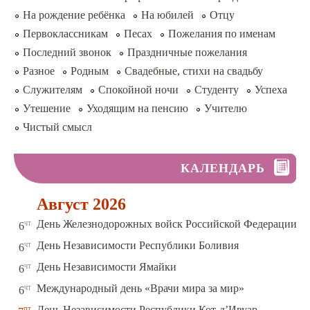
На рождение ребёнка
На юбилей
Отцу
Первоклассникам
Песах
Пожелания по именам
Последний звонок
Праздничные пожелания
Разное
Родным
Свадебные, стихи на свадьбу
Служителям
Спокойной ночи
Студенту
Успеха
Утешение
Уходящим на пенсию
Учителю
Чистый смысл
КАЛЕНДАРЬ
Август 2026
чт
День Железнодорожных войск Российской Федерации
6
чт
День Независимости Республики Боливия
6
чт
День Независимости Ямайки
6
чт
Международный день «Врачи мира за мир»
6
пт
День Независимости Республики Кот-д’Ивуар