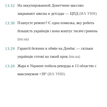
На оккупированной Донетчине массово
13:32
закрывают школы и детсады — ЦПД
(ИА УНН)
Плануєте ремонт? Є одна помилка, яку робить
13:30
більшість українців і вона коштує тисячі гривень
(tsn.ua)
Гарантії безпеки в обмін на Донбас — скільки
13:29
українців готові на такий крок
(tsn.ua)
Жара в Украине побила рекорды в 13 областях с
13:20
максимумом +39°
(ИА УНН)