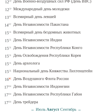
ср
День Военно-воздушных сил РФ (День ВВС)
12
ср
Международный день молодежи
12
чт
Всемирный день левшей
13
пт
День Независимости Пакистана
14
сб
Всемирный день бездомных животных
15
сб
День Независимости Индии
15
сб
День Независимости Республики Конго
15
сб
День Освобождения Республики Корея
15
сб
День археолога
15
сб
Национальный день Княжества Лихтенштейн
15
вс
День Воздушного Флота России
16
пн
День Независимости Индонезии
17
пн
День Независимости Республики Габон
17
пн
День трейдера
17
←
Июль
Август
Сентябрь
→