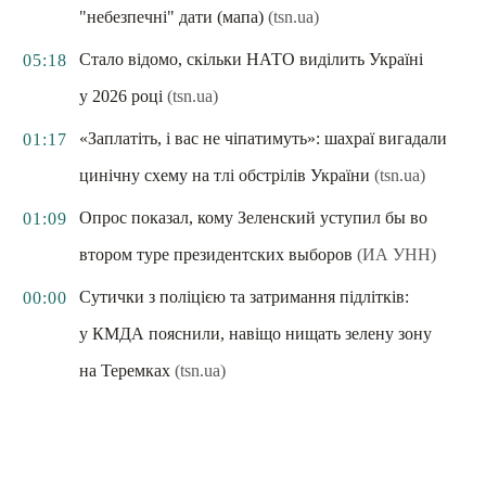
"небезпечні" дати (мапа)
(tsn.ua)
Стало відомо, скільки НАТО виділить Україні
05:18
у 2026 році
(tsn.ua)
«Заплатіть, і вас не чіпатимуть»: шахраї вигадали
01:17
цинічну схему на тлі обстрілів України
(tsn.ua)
Опрос показал, кому Зеленский уступил бы во
01:09
втором туре президентских выборов
(ИА УНН)
Сутички з поліцією та затримання підлітків:
00:00
у КМДА пояснили, навіщо нищать зелену зону
на Теремках
(tsn.ua)