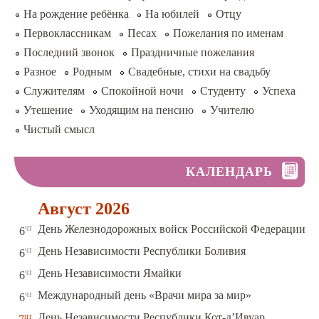
На рождение ребёнка
На юбилей
Отцу
Первоклассникам
Песах
Пожелания по именам
Последний звонок
Праздничные пожелания
Разное
Родным
Свадебные, стихи на свадьбу
Служителям
Спокойной ночи
Студенту
Успеха
Утешение
Уходящим на пенсию
Учителю
Чистый смысл
КАЛЕНДАРЬ
Август 2026
чт
День Железнодорожных войск Российской Федерации
6
чт
День Независимости Республики Боливия
6
чт
День Независимости Ямайки
6
чт
Международный день «Врачи мира за мир»
6
пт
День Независимости Республики Кот-д’Ивуар