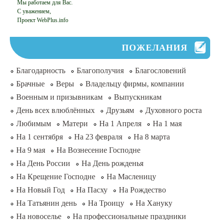
Мы работаем для Вас.
С уважением,
Проект WebPlus.info
ПОЖЕЛАНИЯ
Благодарность
Благополучия
Благословений
Брачные
Веры
Владельцу фирмы, компании
Военным и призывникам
Выпускникам
День всех влюблённых
Друзьям
Духовного роста
Любимым
Матери
На 1 Апреля
На 1 мая
На 1 сентября
На 23 февраля
На 8 марта
На 9 мая
На Вознесение Господне
На День России
На День рожденья
На Крещение Господне
На Масленицу
На Новый Год
На Пасху
На Рождество
На Татьянин день
На Троицу
На Хануку
На новоселье
На профессиональные праздники