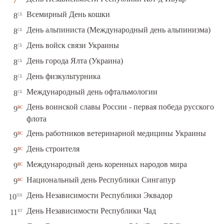
7
сб
Всемирный День кошки
8
сб
День альпиниста (Международный день альпинизма)
8
сб
День войск связи Украины
8
сб
День города Ялта (Украина)
8
сб
День физкультурника
8
сб
Международный день офтальмологии
8
День воинской славы России - первая победа русского
вс
9
флота
вс
День работников ветеринарной медицины Украины
9
вс
День строителя
9
вс
Международный день коренных народов мира
9
вс
Национальный день Республики Сингапур
9
пн
День Независимости Республики Эквадор
10
вт
День Независимости Республики Чад
11