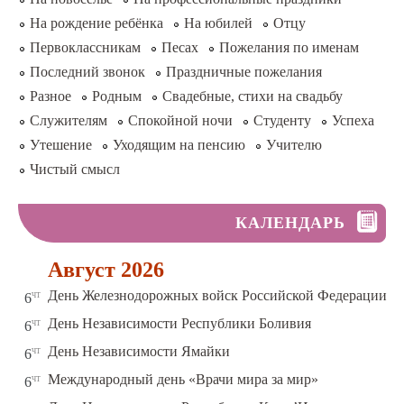
На рождение ребёнка
На юбилей
Отцу
Первоклассникам
Песах
Пожелания по именам
Последний звонок
Праздничные пожелания
Разное
Родным
Свадебные, стихи на свадьбу
Служителям
Спокойной ночи
Студенту
Успеха
Утешение
Уходящим на пенсию
Учителю
Чистый смысл
КАЛЕНДАРЬ
Август 2026
чт
День Железнодорожных войск Российской Федерации
6
чт
День Независимости Республики Боливия
6
чт
День Независимости Ямайки
6
чт
Международный день «Врачи мира за мир»
6