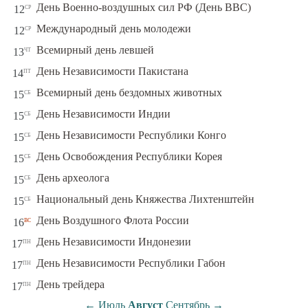
ср
День Военно-воздушных сил РФ (День ВВС)
12
ср
Международный день молодежи
12
чт
Всемирный день левшей
13
пт
День Независимости Пакистана
14
сб
Всемирный день бездомных животных
15
сб
День Независимости Индии
15
сб
День Независимости Республики Конго
15
сб
День Освобождения Республики Корея
15
сб
День археолога
15
сб
Национальный день Княжества Лихтенштейн
15
вс
День Воздушного Флота России
16
пн
День Независимости Индонезии
17
пн
День Независимости Республики Габон
17
пн
День трейдера
17
←
Июль
Август
Сентябрь
→