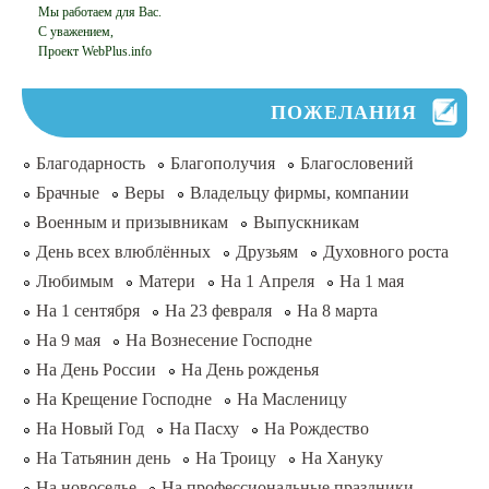
Мы работаем для Вас.
С уважением,
Проект WebPlus.info
ПОЖЕЛАНИЯ
Благодарность
Благополучия
Благословений
Брачные
Веры
Владельцу фирмы, компании
Военным и призывникам
Выпускникам
День всех влюблённых
Друзьям
Духовного роста
Любимым
Матери
На 1 Апреля
На 1 мая
На 1 сентября
На 23 февраля
На 8 марта
На 9 мая
На Вознесение Господне
На День России
На День рожденья
На Крещение Господне
На Масленицу
На Новый Год
На Пасху
На Рождество
На Татьянин день
На Троицу
На Хануку
На новоселье
На профессиональные праздники