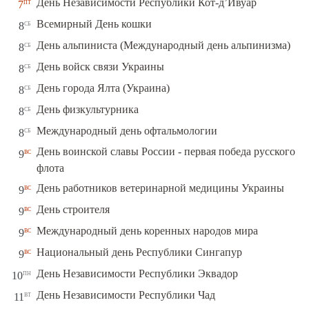
пт
День Независимости Республики Кот-д’Ивуар
7
сб
Всемирный День кошки
8
сб
День альпиниста (Международный день альпинизма)
8
сб
День войск связи Украины
8
сб
День города Ялта (Украина)
8
сб
День физкультурника
8
сб
Международный день офтальмологии
8
День воинской славы России - первая победа русского
вс
9
флота
вс
День работников ветеринарной медицины Украины
9
вс
День строителя
9
вс
Международный день коренных народов мира
9
вс
Национальный день Республики Сингапур
9
пн
День Независимости Республики Эквадор
10
вт
День Независимости Республики Чад
11