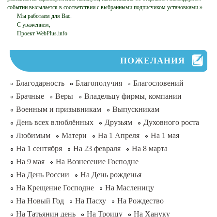
событии высылается в соответствии с выбранными подписчиком установками.»
Мы работаем для Вас.
С уважением,
Проект WebPlus.info
ПОЖЕЛАНИЯ
Благодарность
Благополучия
Благословений
Брачные
Веры
Владельцу фирмы, компании
Военным и призывникам
Выпускникам
День всех влюблённых
Друзьям
Духовного роста
Любимым
Матери
На 1 Апреля
На 1 мая
На 1 сентября
На 23 февраля
На 8 марта
На 9 мая
На Вознесение Господне
На День России
На День рожденья
На Крещение Господне
На Масленицу
На Новый Год
На Пасху
На Рождество
На Татьянин день
На Троицу
На Хануку