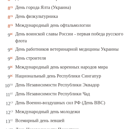
сб
День города Ялта (Украина)
8
сб
День физкультурника
8
сб
Международный день офтальмологии
8
День воинской славы России - первая победа русского
вс
9
флота
вс
День работников ветеринарной медицины Украины
9
вс
День строителя
9
вс
Международный день коренных народов мира
9
вс
Национальный день Республики Сингапур
9
пн
День Независимости Республики Эквадор
10
вт
День Независимости Республики Чад
11
ср
День Военно-воздушных сил РФ (День ВВС)
12
ср
Международный день молодежи
12
чт
Всемирный день левшей
13