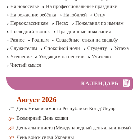
На новоселье
На профессиональные праздники
На рождение ребёнка
На юбилей
Отцу
Первоклассникам
Песах
Пожелания по именам
Последний звонок
Праздничные пожелания
Разное
Родным
Свадебные, стихи на свадьбу
Служителям
Спокойной ночи
Студенту
Успеха
Утешение
Уходящим на пенсию
Учителю
Чистый смысл
КАЛЕНДАРЬ
Август 2026
пт
День Независимости Республики Кот-д’Ивуар
7
сб
Всемирный День кошки
8
сб
День альпиниста (Международный день альпинизма)
8
сб
День войск связи Украины
8