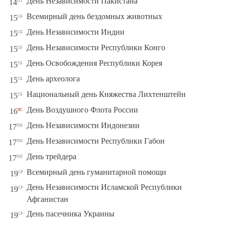
пт
День Независимости Пакистана
14
сб
Всемирный день бездомных животных
15
сб
День Независимости Индии
15
сб
День Независимости Республики Конго
15
сб
День Освобождения Республики Корея
15
сб
День археолога
15
сб
Национальный день Княжества Лихтенштейн
15
вс
День Воздушного Флота России
16
пн
День Независимости Индонезии
17
пн
День Независимости Республики Габон
17
пн
День трейдера
17
ср
Всемирный день гуманитарной помощи
19
День Независимости Исламской Республики
ср
19
Афганистан
ср
День пасечника Украины
19