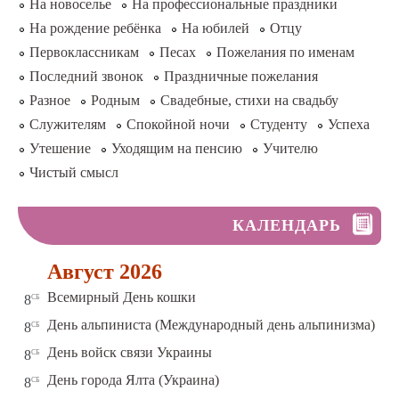
На новоселье
На профессиональные праздники
На рождение ребёнка
На юбилей
Отцу
Первоклассникам
Песах
Пожелания по именам
Последний звонок
Праздничные пожелания
Разное
Родным
Свадебные, стихи на свадьбу
Служителям
Спокойной ночи
Студенту
Успеха
Утешение
Уходящим на пенсию
Учителю
Чистый смысл
КАЛЕНДАРЬ
Август 2026
сб
Всемирный День кошки
8
сб
День альпиниста (Международный день альпинизма)
8
сб
День войск связи Украины
8
сб
День города Ялта (Украина)
8