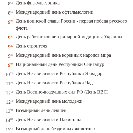
сб
День физкультурника
8
сб
Международный день офтальмологии
8
День воинской славы России - первая победа русского
вс
9
флота
вс
День работников ветеринарной медицины Украины
9
вс
День строителя
9
вс
Международный день коренных народов мира
9
вс
Национальный день Республики Сингапур
9
пн
День Независимости Республики Эквадор
10
вт
День Независимости Республики Чад
11
ср
День Военно-воздушных сил РФ (День ВВС)
12
ср
Международный день молодежи
12
чт
Всемирный день левшей
13
пт
День Независимости Пакистана
14
сб
Всемирный день бездомных животных
15