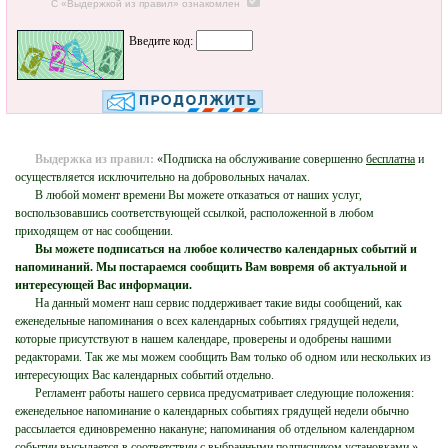
С «Выдержкой из правил» ознакомлен
Введите код:
Выдержка из правил:
«Подписка на обслуживание совершенно
бесплатна
и
осуществляется исключительно на добровольных началах.
В любой момент времени Вы можете отказаться от наших услуг,
воспользовавшись соответствующей ссылкой, расположенной в любом
приходящем от нас сообщении.
Вы можете подписаться на любое количество календарных событий и
напоминаний. Мы постараемся сообщить Вам вовремя об актуальной и
интересующей Вас информации.
На данный момент наш сервис поддерживает такие виды сообщений, как
еженедельные напоминания о всех календарных событиях грядущей недели,
которые присутствуют в нашем календаре, проверены и одобрены нашими
редакторами. Так же мы можем сообщить Вам только об одном или нескольких из
интересующих Вас календарных событий отдельно.
Регламент работы нашего сервиса предусматривает следующие положения:
еженедельное напоминание о календарных событиях грядущей недели обычно
рассылается единовременно накануне; напоминания об отдельном календарном
событии высылается в соответствии с выбранными подписчиком установками.»