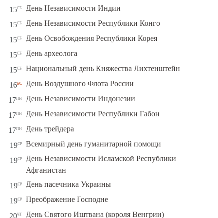
сб
День Независимости Индии
15
сб
День Независимости Республики Конго
15
сб
День Освобождения Республики Корея
15
сб
День археолога
15
сб
Национальный день Княжества Лихтенштейн
15
вс
День Воздушного Флота России
16
пн
День Независимости Индонезии
17
пн
День Независимости Республики Габон
17
пн
День трейдера
17
ср
Всемирный день гуманитарной помощи
19
День Независимости Исламской Республики
ср
19
Афганистан
ср
День пасечника Украины
19
ср
Преображение Господне
19
чт
День Святого Иштвана (короля Венгрии)
20