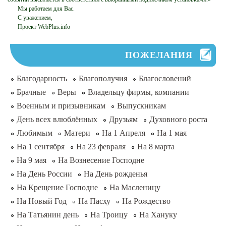
Мы работаем для Вас.
С уважением,
Проект WebPlus.info
ПОЖЕЛАНИЯ
Благодарность
Благополучия
Благословений
Брачные
Веры
Владельцу фирмы, компании
Военным и призывникам
Выпускникам
День всех влюблённых
Друзьям
Духовного роста
Любимым
Матери
На 1 Апреля
На 1 мая
На 1 сентября
На 23 февраля
На 8 марта
На 9 мая
На Вознесение Господне
На День России
На День рожденья
На Крещение Господне
На Масленицу
На Новый Год
На Пасху
На Рождество
На Татьянин день
На Троицу
На Хануку