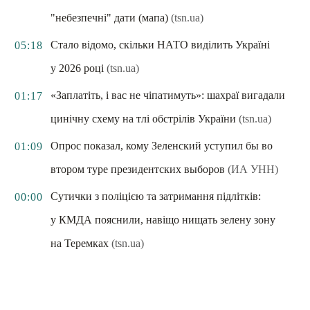
"небезпечні" дати (мапа)
(tsn.ua)
Стало відомо, скільки НАТО виділить Україні
05:18
у 2026 році
(tsn.ua)
«Заплатіть, і вас не чіпатимуть»: шахраї вигадали
01:17
цинічну схему на тлі обстрілів України
(tsn.ua)
Опрос показал, кому Зеленский уступил бы во
01:09
втором туре президентских выборов
(ИА УНН)
Сутички з поліцією та затримання підлітків:
00:00
у КМДА пояснили, навіщо нищать зелену зону
на Теремках
(tsn.ua)