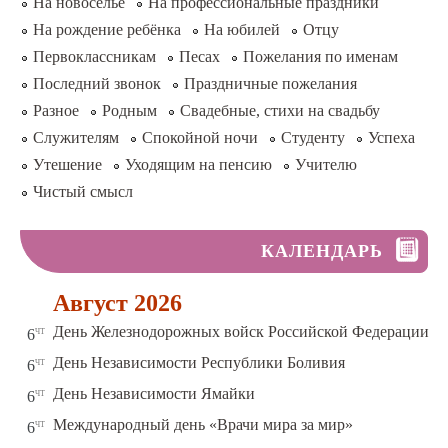
На новоселье
На профессиональные праздники
На рождение ребёнка
На юбилей
Отцу
Первоклассникам
Песах
Пожелания по именам
Последний звонок
Праздничные пожелания
Разное
Родным
Свадебные, стихи на свадьбу
Служителям
Спокойной ночи
Студенту
Успеха
Утешение
Уходящим на пенсию
Учителю
Чистый смысл
КАЛЕНДАРЬ
Август 2026
чт
День Железнодорожных войск Российской Федерации
6
чт
День Независимости Республики Боливия
6
чт
День Независимости Ямайки
6
чт
Международный день «Врачи мира за мир»
6