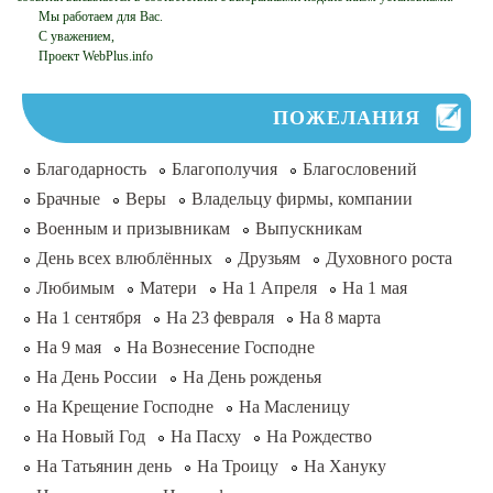
Мы работаем для Вас.
С уважением,
Проект WebPlus.info
ПОЖЕЛАНИЯ
Благодарность
Благополучия
Благословений
Брачные
Веры
Владельцу фирмы, компании
Военным и призывникам
Выпускникам
День всех влюблённых
Друзьям
Духовного роста
Любимым
Матери
На 1 Апреля
На 1 мая
На 1 сентября
На 23 февраля
На 8 марта
На 9 мая
На Вознесение Господне
На День России
На День рожденья
На Крещение Господне
На Масленицу
На Новый Год
На Пасху
На Рождество
На Татьянин день
На Троицу
На Хануку