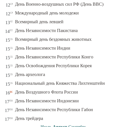
ср
День Военно-воздушных сил РФ (День ВВС)
12
ср
Международный день молодежи
12
чт
Всемирный день левшей
13
пт
День Независимости Пакистана
14
сб
Всемирный день бездомных животных
15
сб
День Независимости Индии
15
сб
День Независимости Республики Конго
15
сб
День Освобождения Республики Корея
15
сб
День археолога
15
сб
Национальный день Княжества Лихтенштейн
15
вс
День Воздушного Флота России
16
пн
День Независимости Индонезии
17
пн
День Независимости Республики Габон
17
пн
День трейдера
17
←
Июль
Август
Сентябрь
→