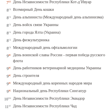
пт
День Независимости Республики Кот-д’Ивуар
7
сб
Всемирный День кошки
8
сб
День альпиниста (Международный день альпинизма)
8
сб
День войск связи Украины
8
сб
День города Ялта (Украина)
8
сб
День физкультурника
8
сб
Международный день офтальмологии
8
День воинской славы России - первая победа русского
вс
9
флота
вс
День работников ветеринарной медицины Украины
9
вс
День строителя
9
вс
Международный день коренных народов мира
9
вс
Национальный день Республики Сингапур
9
пн
День Независимости Республики Эквадор
10
вт
День Независимости Республики Чад
11