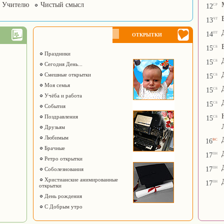
Учителю
Чистый смысл
ср
12
чт
13
пт
14
ОТКРЫТКИ
сб
15
Праздники
сб
15
Сегодня День...
сб
Смешные открытки
15
Моя семья
сб
15
Учёба и работа
сб
15
События
сб
Поздравления
15
Друзьям
Любимым
вс
16
Брачные
пн
17
Ретро открытки
пн
17
Соболезнования
Христианские анимированные
пн
17
открытки
День рождения
С Добрым утро