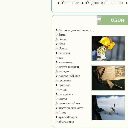
Утешение
Уходящим на пенсию
ОБОИ
Заставки для мобильного
Зима
Весна
Лето
Осень
бабочки
еда
животные
котята и кошки
лошади
подводный мир
праздник
природа
птицы
расслабься
цветы
щенки и собаки
экзотические авто
funny
арт-wallpaper
абстракция