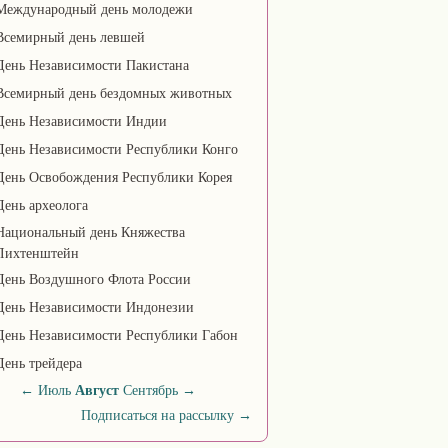
Международный день молодежи
Всемирный день левшей
День Независимости Пакистана
Всемирный день бездомных животных
День Независимости Индии
День Независимости Республики Конго
День Освобождения Республики Корея
День археолога
Национальный день Княжества
Лихтенштейн
День Воздушного Флота России
День Независимости Индонезии
День Независимости Республики Габон
День трейдера
←
Июль
Август
Сентябрь
→
Подписаться на рассылку
→