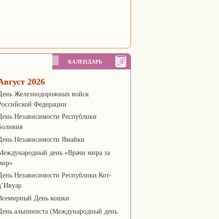
КАЛЕНДАРЬ
Август 2026
День Железнодорожных войск
Российской Федерации
День Независимости Республики
Боливия
День Независимости Ямайки
Международный день «Врачи мира за
мир»
День Независимости Республики Кот-
д’Ивуар
Всемирный День кошки
День альпиниста (Международный день