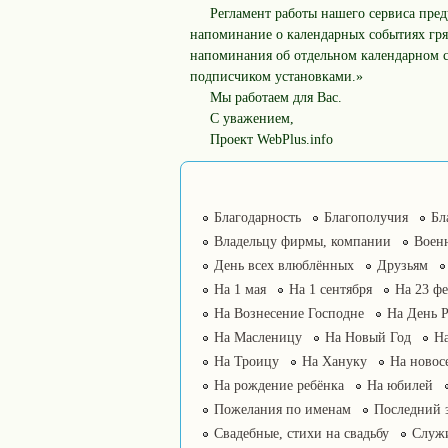
Регламент работы нашего сервиса пре
напоминание о календарных событиях гря
напоминания об отдельном календарном с
подписчиком установками.»
Мы работаем для Вас.
С уважением,
Проект WebPlus.info
Благодарность
Благополучия
Бл
Владельцу фирмы, компании
Воен
День всех влюблённых
Друзьям
На 1 мая
На 1 сентября
На 23 фе
На Вознесение Господне
На День 
На Масленицу
На Новый Год
На
На Троицу
На Хануку
На новос
На рождение ребёнка
На юбилей
Пожелания по именам
Последний 
Свадебные, стихи на свадьбу
Служ