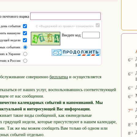
о почтового ящика
 день события
С «Выдержкой из правил» ознакомлен
нить накануне
Введите код:
ядущей недели
рных событиях
иях в Украине
чт
6
тиях в России
чт
6
обслуживание совершенно
бесплатна
и осуществляется
чт
6
казаться от наших услуг, воспользовавшись соответствующей
чт
ящем от нас сообщении.
6
оличество календарных событий и напоминаний. Мы
 актуальной и интересующей Вас информации.
пт
7
живает такие виды сообщений, как еженедельные
х грядущей недели, которые присутствуют в нашем календаре,
сб
8
ми. Так же мы можем сообщить Вам только об одном или
сб
8
рных событий отдельно.