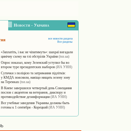
Новости - Украина
все новости раздела
тия
Все разделы
«Заплатіть, і вас не чіпатимуть»: шахраї вигадали
цинічну схему на тлі обстрілів України
(tsn.ua)
Опрос показал, кому Зеленский уступил бы во
втором туре президентских выборов
(ИА УНН)
Сутички з поліцією та затримання підлітків:
у КМДА пояснили, навіщо нищать зелену зону
на Теремках
(tsn.ua)
В Киеве завершился четвертый день Совещания
послов с акцентом на ветеранов, диаспору и
противодействие дезинформации
(ИА УНН)
Все учебные заведения Украины должны быть
готовы к 1 сентября - Корецкий
(ИА УНН)
ЗЬ