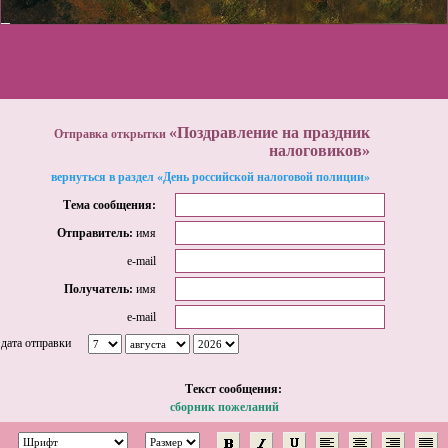
«Поздравление на праздник
Отправка открытки
налоговиков»
вернуться в раздел «День российской налоговой полиции»
Тема сообщения:
Отправитель:
имя
e-mail
Получатель:
имя
e-mail
дата отправки
Tекст сообщения:
сборник пожеланий