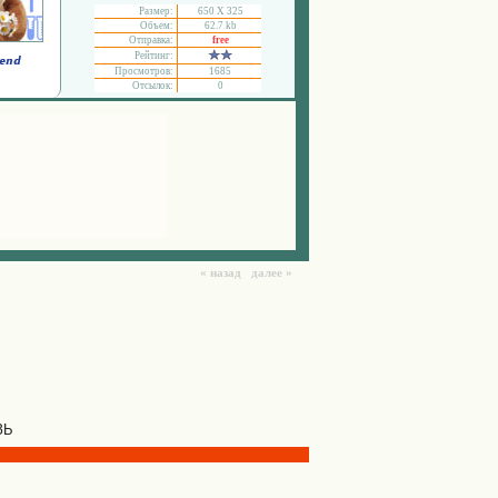
Размер:
650 Х 325
Объем:
62.7 kb
Отправка:
free
Рейтинг:
Просмотров:
1685
Отсылок:
0
« назад далее »
ЗЬ