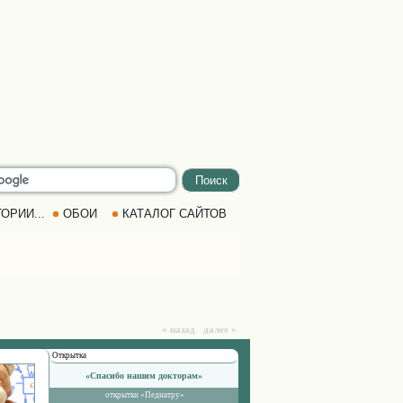
ОРИИ...
ОБОИ
КАТАЛОГ САЙТОВ
« назад далее »
Открытка
«Спасибо нашим докторам»
открытки «Педиатру»