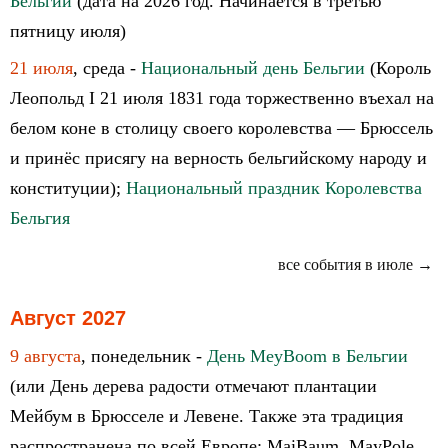
Бельгии
(дата на 2026 год. Начинается в третью
пятницу июля)
21 июля
, среда -
Национальный день Бельгии
(Король
Леопольд I 21 июля 1831 года торжественно въехал на
белом коне в столицу своего королевства — Брюссель
и принёс присягу на верность бельгийскому народу и
конституции);
Национальный праздник Королевства
Бельгия
все события в июле →
Август 2027
9 августа
, понедельник -
День MeyBoom в Бельгии
(или День дерева радости отмечают плантации
Мейбум в Брюсселе и Левене. Также эта традиция
распространена по всей Европе: MaiBaum, MayPole,