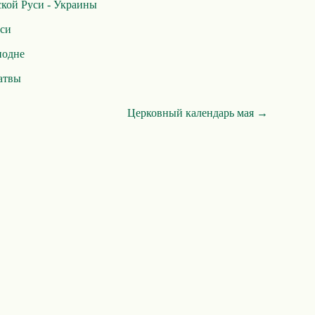
кой Руси - Украины
си
подне
атвы
Церковный календарь мая →