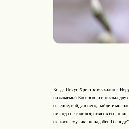
Когда Иисус Христос восходил в Иер
называемой Елеонскою и послал двух
селение; войдя в него, найдете молод
никогда не садился; отвязав его, прив
скажите ему так: он надобен Господу"