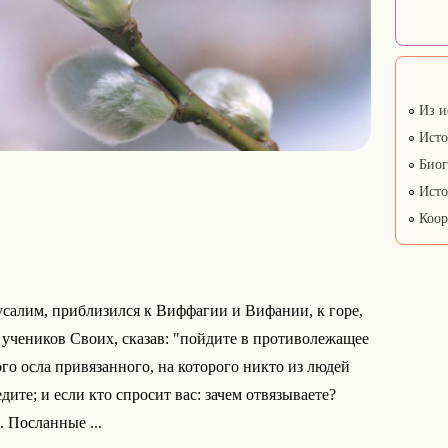
Из и
Исто
Биог
Исто
Коор
усалим, приблизился к Виффагии и Вифании, к горе,
 учеников Своих, сказав: "пойдите в противолежащее
ого осла привязанного, на которого никто из людей
едите; и если кто спросит вас: зачем отвязываете?
. Посланные ...