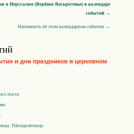
в в Иерусалим (Вербное Воскресенье) в календаре
событий →
Напомнить об этом календарном событии →
тий
ытия и дни праздников в церковном
ого поста
ова
е
оицы. Пятидесятница