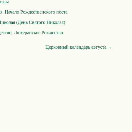
атвы
ия
,
Начало Рождественского поста
Николая (День Святого Николая)
дество
,
Лютеранское Рождество
Церковный календарь августа →