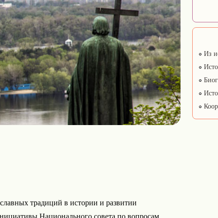
Из и
Исто
Биог
Исто
Коор
ославных традиций в истории и развитии
инициативы Национального совета по вопросам