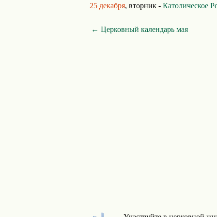
25 декабря
, вторник -
Католическое Р
← Церковный календарь мая
Участвуйте в церковной жи