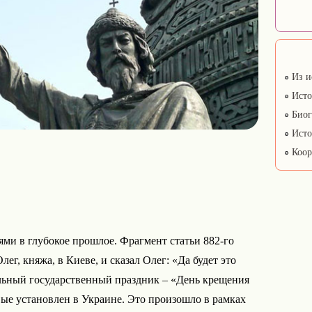
Из и
Исто
Биог
Исто
Коор
ями в глубокое прошлое. Фрагмент статьи 882-го
ег, княжа, в Киеве, и сказал Олег: «Да будет это
льный государственный праздник – «День крещения
ые установлен в Украине. Это произошло в рамках