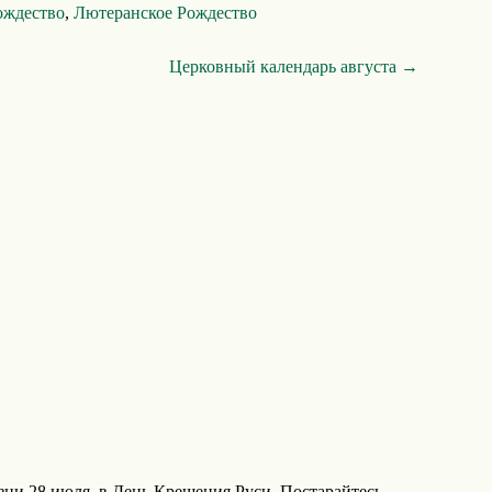
ождество
,
Лютеранское Рождество
Церковный календарь августа →
зни 28 июля, в День Крещения Руси. Постарайтесь