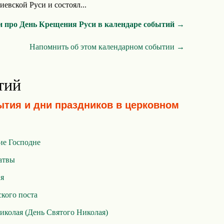
евской Руси и состоял...
и про День Крещения Руси в календаре событий →
Напомнить об этом календарном событии →
тий
ытия и дни праздников в церковном
ие Господне
атвы
ия
кого поста
иколая (День Святого Николая)