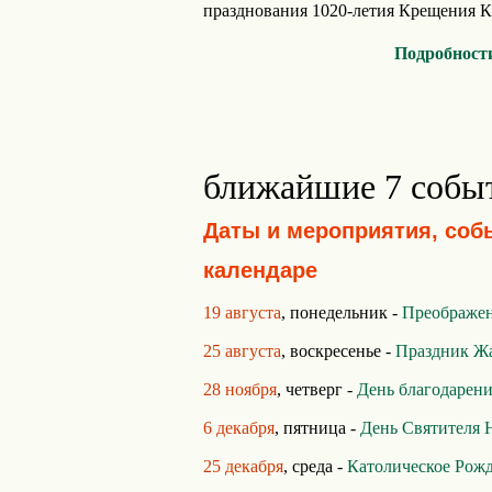
празднования 1020-летия Крещения Ки
Подробност
ближайшие 7 собы
Даты и мероприятия, соб
календаре
19 августа
, понедельник -
Преображен
25 августа
, воскресенье -
Праздник Ж
28 ноября
, четверг -
День благодарен
6 декабря
, пятница -
День Святителя 
25 декабря
, среда -
Католическое Рож