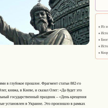
Из и
Исто
Биог
Исто
Коор
ями в глубокое прошлое. Фрагмент статьи 882-го
ег, княжа, в Киеве, и сказал Олег: «Да будет это
льный государственный праздник – «День крещения
ые установлен в Украине. Это произошло в рамках