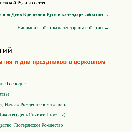
евской Руси и состоял...
и про День Крещения Руси в календаре событий →
Напомнить об этом календарном событии →
тий
ытия и дни праздников в церковном
ие Господне
атвы
ия
,
Начало Рождественского поста
Николая (День Святого Николая)
дество
,
Лютеранское Рождество