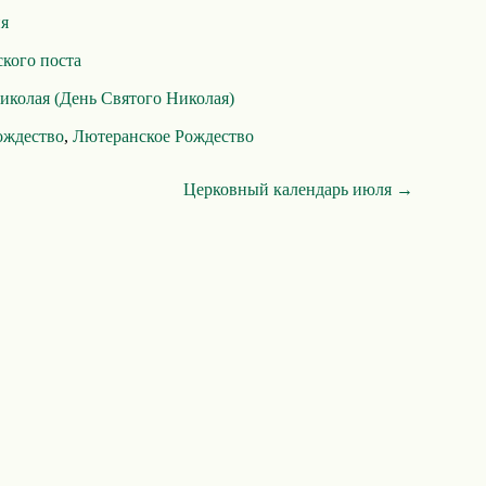
ия
кого поста
иколая (День Святого Николая)
ождество
,
Лютеранское Рождество
Церковный календарь июля →