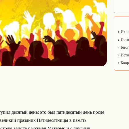
Из и
Исто
Биог
Исто
Коор
упил десятый день: это был пятидесятый день после
 великий праздник Пятидесятницы в память
остолы вместе с Божией Матерью и с другими