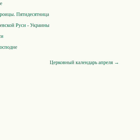
е
Троицы. Пятидесятница
евской Руси - Украины
си
осподне
Церковный календарь апреля →