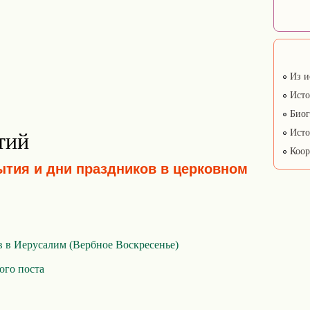
Из и
Исто
Биог
Исто
тий
Коор
ытия и дни праздников в церковном
 в Иерусалим (Вербное Воскресенье)
ого поста