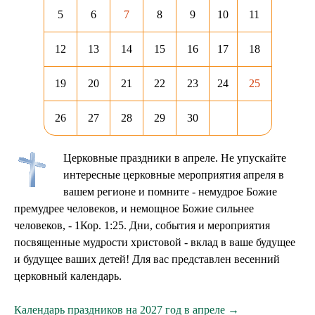
5
6
7
8
9
10
11
12
13
14
15
16
17
18
19
20
21
22
23
24
25
26
27
28
29
30
Церковные праздники в апреле. Не упускайте
интересные церковные мероприятия апреля в
вашем регионе и помните - немудрое Божие
премудрее человеков, и немощное Божие сильнее
человеков, - 1Кор. 1:25. Дни, события и мероприятия
посвященные мудрости христовой - вклад в ваше будущее
и будущее ваших детей! Для вас представлен весенний
церковный календарь.
Календарь праздников на 2027 год в апреле →