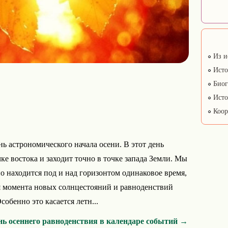
Из и
Исто
Биог
Исто
Коор
нь астрономического начала осени. В этот день
ке востока и заходит точно в точке запада Земли. Мы
о находится под и над горизонтом одинаковое время,
мя момента новых солнцестояний и равноденствий
собенно это касается летн...
нь осеннего равноденствия в календаре событий →