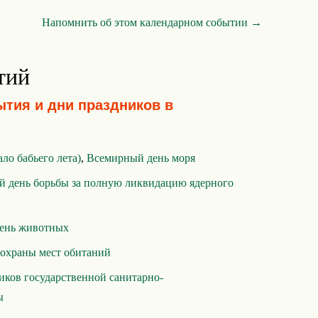
Напомнить об этом календарном событии →
тий
ытия и дни праздников в
ало бабьего лета)
,
Всемирный день моря
 день борьбы за полную ликвидацию ядерного
ень животных
охраны мест обитаний
иков государственной санитарно-
ы