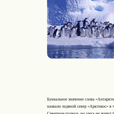
Буквальное значение слова «Антаркти
назвали ледяной север «Арктикос» в
Северном полюсе, но здесь не живут б