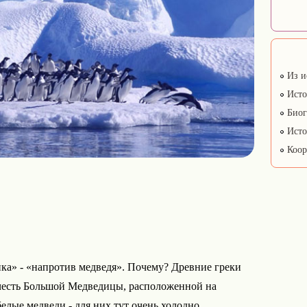
Из и
Исто
Биог
Исто
Коор
ка» - «напротив медведя». Почему? Древние греки
 честь Большой Медведицы, расположенной на
елые медведи - для них тут очень холодно.