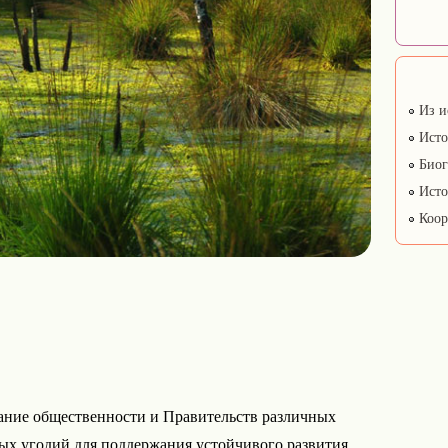
Из и
Исто
Биог
Исто
Коор
ание общественности и Правительств различных
ных угодий для поддержания устойчивого развития