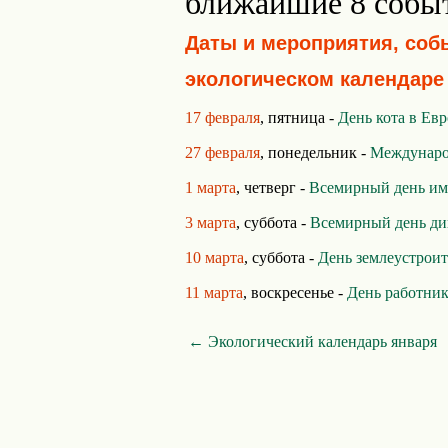
ближайшие 8 собы
Даты и мероприятия, соб
экологическом календаре
17 февраля
, пятница -
День кота в Ев
27 февраля
, понедельник -
Междунаро
1 марта
, четверг -
Всемирный день им
3 марта
, суббота -
Всемирный день ди
10 марта
, суббота -
День землеустрои
11 марта
, воскресенье -
День работник
← Экологический календарь января