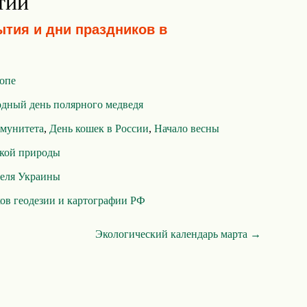
тий
ытия и дни праздников в
ропе
дный день полярного медведя
мунитета
,
День кошек в России
,
Начало весны
кой природы
теля Украины
ов геодезии и картографии РФ
Экологический календарь марта →