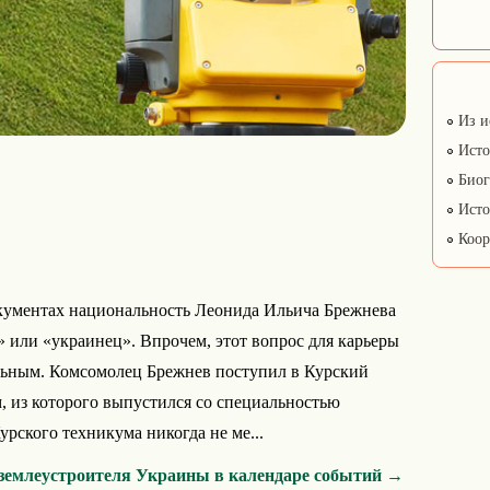
Из и
Исто
Биог
Исто
Коор
окументах национальность Леонида Ильича Брежнева
 или «украинец». Впрочем, этот вопрос для карьеры
льным. Комсомолец Брежнев поступил в Курский
 из которого выпустился со специальностью
урского техникума никогда не ме...
 землеустроителя Украины в календаре событий →