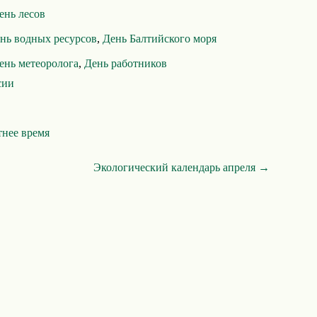
нь лесов
нь водных ресурсов
,
День Балтийского моря
ень метеоролога
,
День работников
сии
тнее время
Экологический календарь апреля →