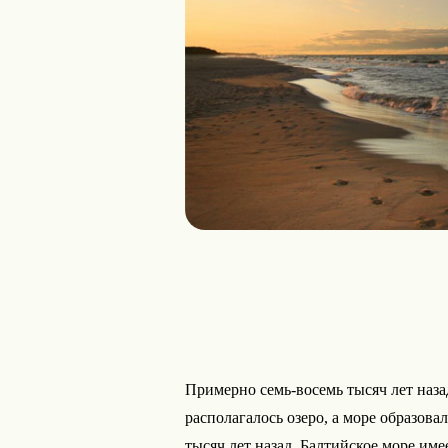
Примерно семь-восемь тысяч лет наза
располагалось озеро, а море образова
тысяч лет назад. Балтийское море име