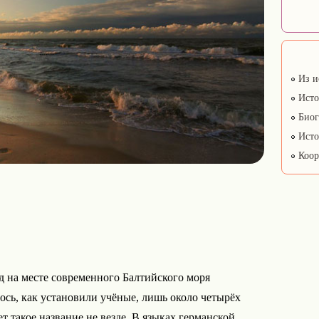
Из и
Исто
Биог
Исто
Коор
д на месте современного Балтийского моря
лось, как установили учёные, лишь около четырёх
ет такое название не везде. В языках германской