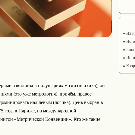
Из и
Исто
Биог
Исто
Коор
первые извилины в полушариях мозга (психика), он
ниями (это уже метрология), причём, правое
доминировать над левым (логика). День выбран в
75 года в Париже, на международной
енитой «Метрической Конвенции». Кто же такие