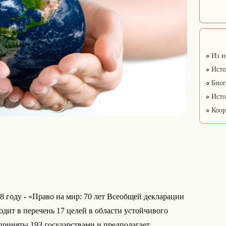
Из и
Исто
Биог
Исто
Коор
 году - «Право на мир: 70 лет Всеобщей декларации
одит в перечень 17 целей в области устойчивого
приняты 193 государствами и предполагает