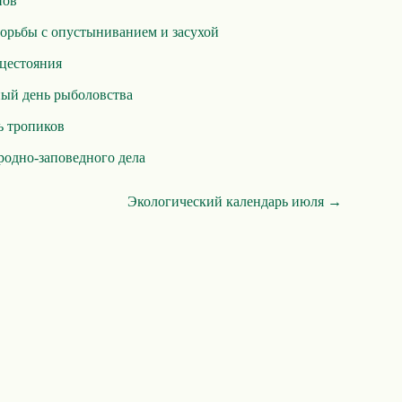
нов
орьбы с опустыниванием и засухой
нцестояния
ый день рыболовства
 тропиков
родно-заповедного дела
Экологический календарь июля →