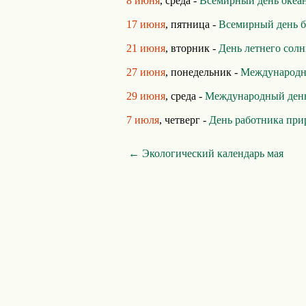
8 июня
, среда -
Всемирный день океа
17 июня
, пятница -
Всемирный день б
21 июня
, вторник -
День летнего сол
27 июня
, понедельник -
Международн
29 июня
, среда -
Международный день
7 июля
, четверг -
День работника при
← Экологический календарь мая