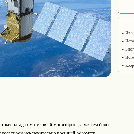
Из и
Исто
Биог
Исто
Коор
 тому назад спутниковый мониторинг, а уж тем более
рерогативой исключительно военный ведомств,