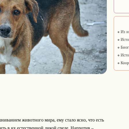
Из и
Исто
Биог
Исто
Коор
шниванием животного мира, ему стало ясно, что есть
ить в их естественной дикой среде. Напротив –