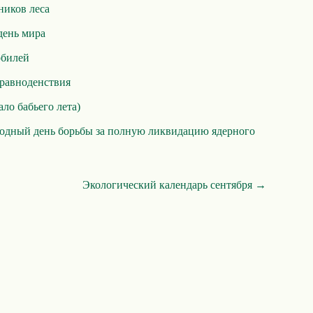
ников леса
ень мира
обилей
 равноденствия
ало бабьего лета)
дный день борьбы за полную ликвидацию ядерного
Экологический календарь сентября →