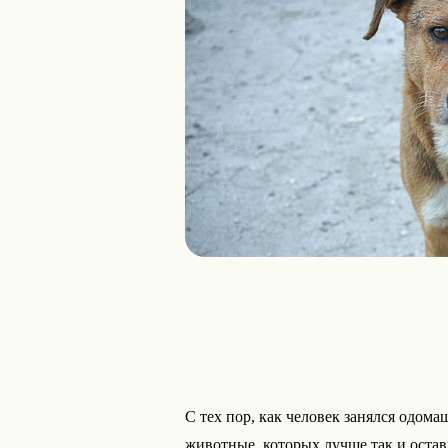
С тех пор, как человек занялся одома
животные, которых лучше так и остав