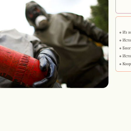
Из и
Исто
Биог
Исто
Коор