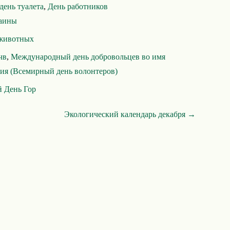
ень туалета
,
День работников
раины
животных
чв
,
Международный день добровольцев во имя
тия (Всемирный день волонтеров)
 День Гор
Экологический календарь декабря →