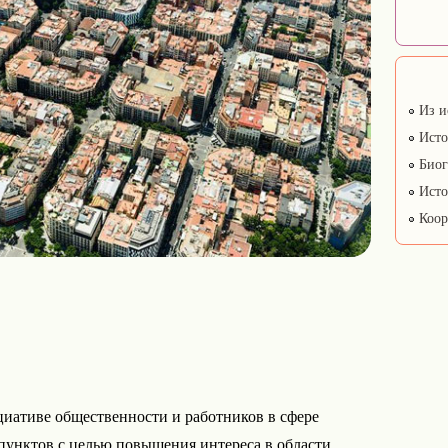
Из и
Исто
Биог
Исто
Коор
циативе общественности и работников в сфере
пунктов с целью повышения интереса в области